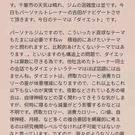
す。千葉市の天気は晴れ、ジムの混雑度は並です。今
日もパーソナルトレーナーの吉田がナビゲートさせ
て頂きます。今日のテーマは「ダイエット」です。
パーソナルジムですので、こういったド直球なテーマ
もたまには必要ですねｗ 積極的にあげたいテーマ
かと問われますと、比較的あげたくないテーマではあ
ります…。といいますのも構造上の問題で、ダイエッ
トは算数に尽きる為です。他社含めたトレーナー同士
の会話でもダイエットいうテーマはほぼ話題には出
ませんね。ダイエットは、摂取カロリーと消費カロ
リーの差が体重増減になりますので、これ以上もこれ
以下もないのが実情です。夜勤などされている方の場
合は、自律神経などの深く関わってきそうな気がしま
すが、何時に寝るから減量がどう影響するかなどは
不明です。摂取カロリー、消費カロリー、GI値、自
律神経、月経、など多くの複合要因を網羅的に考え
るのは研究機関レベルでなければ不可能ではないか
なと思っています。ですので、我々のようなジムの場