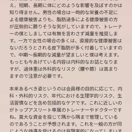
え、短期、長期に体にどのような影響を及ぼすのかは
知り得ません。男性の場合は一時的な栄養の不足に
よる健康被害よりも、脂肪過多による健康被害の方
が圧倒的に勝りそうな気がしていますので、トレーナ
ーの僕としましては有無を言わさず減量を推奨しま
す。一方で女性の場合の多くは、直接的な健康被害は
ないだろうとされる皮下脂肪が多く付着していますの
で、中期～長期的な減量が望ましいと僕は考えます。
もっとも今あげている内容は内科的なお話となりま
すが、過体重は外科的なリスク（腰や膝）は高まり
ますので注意が必要です。
本来あるべき姿というのは会員様の目的に応じて、内
科・外科的リスク、年代における生理学的リスク、生
活習慣などを含め包括的なケアです。これに近しいの
がトップアスリート専属のトレーナーやドクターです
ね。莫大な資金を投じて隅から隅まで管理している
のであろうことが予想されます。これを一般の方が同
じような待遇を受けるのは非現実的になってしまいま