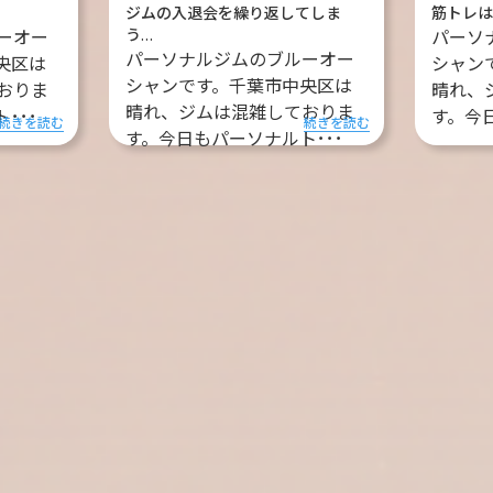
ジムの入退会を繰り返してしま
筋トレ
う…
ーオー
パーソ
パーソナルジムのブルーオー
央区は
シャン
シャンです。千葉市中央区は
おりま
晴れ、
晴れ、ジムは混雑しておりま
･･･
す。今
続きを読む
続きを読む
す。今日もパーソナルト･･･