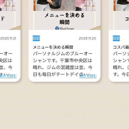
日記
日記
2023.11.21
2023.11.20
メニューを決める瞬間
コスパ
ーオー
パーソナルジムのブルーオー
パーソ
央区は
シャンです。千葉市中央区は
シャン
並、今
晴れ、ジムの混雑度は並、今
晴れ、
･･･
日も毎日がチートデイの･･･
す。今
続きを読む
続きを読む