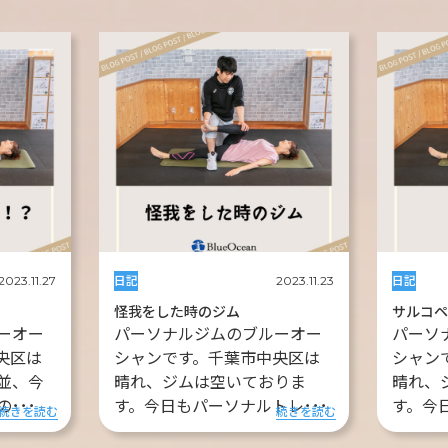
日記
日記
2023.11.27
2023.11.23
怪我をした時のジム
サルコ
ーオー
パーソナルジムのブルーオー
パーソ
央区は
シャンです。千葉市中央区は
シャン
並、今
晴れ、ジムは空いておりま
晴れ、
･･･
す。今日もパーソナルトレ･･･
す。今
続きを読む
続きを読む