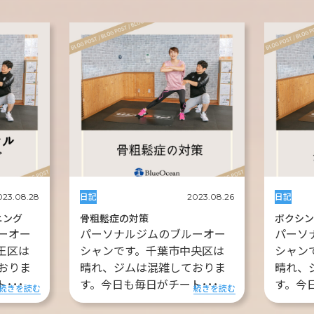
日記
日記
023.08.28
2023.08.26
ニング
骨粗鬆症の対策
ボクシ
ーオー
パーソナルジムのブルーオー
パーソ
王区は
シャンです。千葉市中央区は
シャン
おりま
晴れ、ジムは混雑しておりま
晴れ、
･･･
す。今日も毎日がチート･･･
す。今
続きを読む
続きを読む