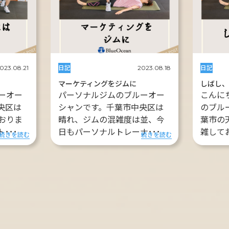
日記
日記
023.08.21
2023.08.18
マーケティングをジムに
しばし
ーオー
パーソナルジムのブルーオー
こんに
央区は
シャンです。千葉市中央区は
のブル
おりま
晴れ、ジムの混雑度は並、今
葉市の
･･･
日もパーソナルトレーナ･･･
雑して
続きを読む
続きを読む