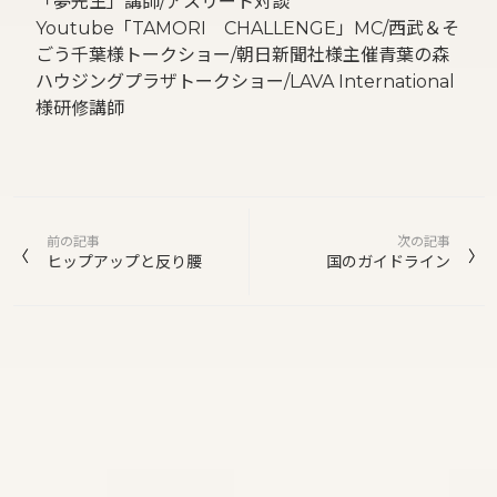
「夢先生」講師/アスリート対談
Youtube「TAMORI CHALLENGE」MC/西武＆そ
ごう千葉様トークショー/朝日新聞社様主催青葉の森
ハウジングプラザトークショー/LAVA International
様研修講師
投
前の記事
次の記事
稿
ヒップアップと反り腰
国のガイドライン
ナ
ビ
ゲ
ー
シ