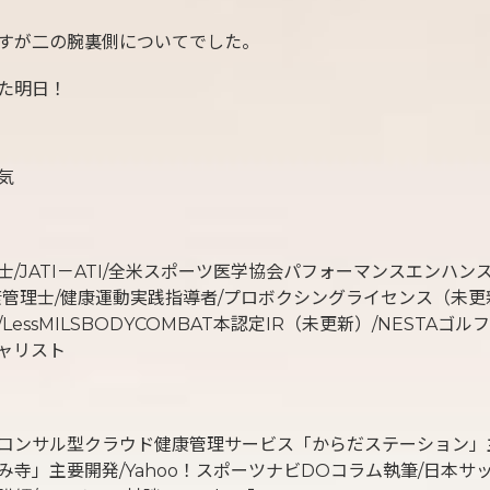
すが二の腕裏側についてでした。
た明日！
気
士/JATI－ATI/全米スポーツ医学協会パフォーマンスエンハン
康管理士/健康運動実践指導者/プロボクシングライセンス（未更
LessMILSBODYCOMBAT本認定IR（未更新）/NESTAゴ
ャリスト
コンサル型クラウド健康管理サービス「からだステーション」
み寺」主要開発/Yahoo！スポーツナビDOコラム執筆/日本サ