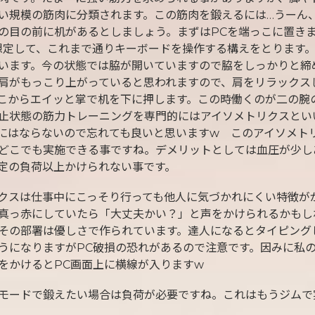
い規模の筋肉に分類されます。この筋肉を鍛えるには…うーん
の目の前に机があるとしましょう。まずはPCを端っこに置き
想定して、これまで通りキーボードを操作する構えをとります
います。今の状態では脇が開いていますので脇をしっかりと締
肩がもっこり上がっていると思われますので、肩をリラックス
こからエイッと掌で机を下に押します。この時働くのが二の腕
止状態の筋力トレーニングを専門的にはアイソメトリクスとい
にはならないので忘れても良いと思いますw このアイソメト
どこでも実施できる事ですね。デメリットとしては血圧が少し
定の負荷以上かけられない事です。
クスは仕事中にこっそり行っても他人に気づかれにくい特徴が
真っ赤にしていたら「大丈夫かい？」と声をかけられるかもし
その部署は優しさで作られています。達人になるとタイピング
うになりますがPC破損の恐れがあるので注意です。因みに私の
をかけるとPC画面上に横線が入りますw
モードで鍛えたい場合は負荷が必要ですね。これはもうジムで