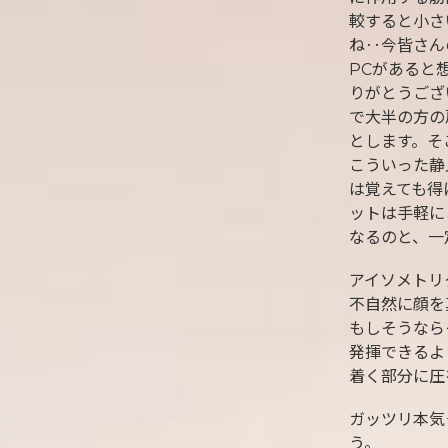
較すると小さ
ね‥今皆さん
PCがあると
りがとうござ
で大半の方の
とします。そ
こういった静
は覚えても得
ットは手軽に
なるのと、一
アイソメトリ
不自然に顔を
もしそうなら
発揮できるよ
着く部分に圧
ガッツリ本気
う。