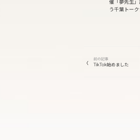
催「夢先生」講
う千葉トーク
投
前の記事
稿
TikTok始めました
ナ
ビ
ゲ
ー
シ
ョ