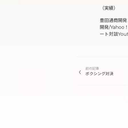
（実績）
豊田通商開発
開発/Yah
ート対談You
投
前の記事
稿
ボクシング対決
ナ
ビ
ゲ
ー
シ