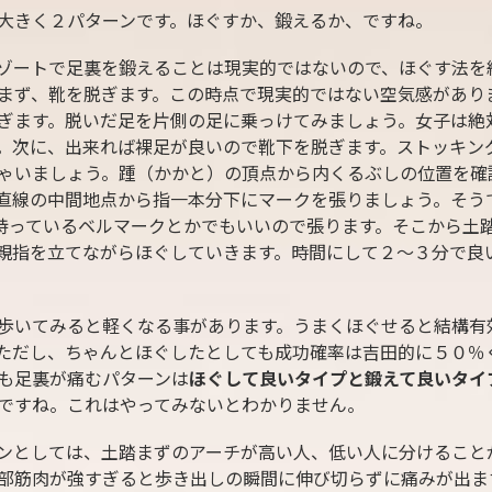
大きく２パターンです。ほぐすか、鍛えるか、ですね。
ゾートで足裏を鍛えることは現実的ではないので、ほぐす法を
まず、靴を脱ぎます。この時点で現実的ではない空気感があり
ぎます。脱いだ足を片側の足に乗っけてみましょう。女子は絶
。次に、出来れば裸足が良いので靴下を脱ぎます。ストッキン
ゃいましょう。踵（かかと）の頂点から内くるぶしの位置を確
直線の中間地点から指一本分下にマークを張りましょう。そう
持っているベルマークとかでもいいので張ります。そこから土
親指を立てながらほぐしていきます。時間にして２〜３分で良
歩いてみると軽くなる事があります。うまくほぐせると結構有
ただし、ちゃんとほぐしたとしても成功確率は吉田的に５０％
も足裏が痛むパターンは
ほぐして良いタイプと鍛えて良いタイ
ですね。これはやってみないとわかりません。
ンとしては、土踏まずのアーチが高い人、低い人に分けること
部筋肉が強すぎると歩き出しの瞬間に伸び切らずに痛みが出ま