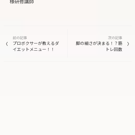
様研修講師
投
前の記事
次の記事
稿
プロボクサーが教えるダ
脚の細さが決まる！？筋
イエットメニュー！！
トレ回数
ナ
ビ
ゲ
ー
シ
ョ
ン