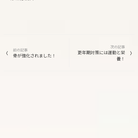
投
次の記事
稿
前の記事
更年期対策には運動と栄
骨が強化されました！
養！
ナ
ビ
ゲ
ー
シ
ョ
ン