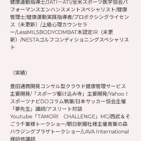
健康運動指導士/JATI－ATI/全米スポーツ医学協会パ
フォーマンスエンハンスメントスペシャリスト/健康
管理士/健康運動実践指導者/プロボクシングライセン
ス（未更新）/上級心理カウンセラ
ー/LessMILSBODYCOMBAT本認定IR（未更
新）/NESTAゴルフコンディショニングスペシャリス
ト
（実績）
豊田通商開発コンサル型クラウド健康管理サービス
主要開発/「スポーツ駆け込み寺」主要開発/Yahoo！
スポーツナビDOコラム執筆/日本サッカー協会主催
「夢先生」講師/アスリート対談
Youtube「TAMORI CHALLENGE」MC/西武＆そ
ごう千葉様トークショー/朝日新聞社様主催青葉の森
ハウジングプラザトークショー/LAVA International
様研修講師