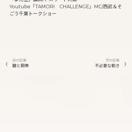
Youtube「TAMORI CHALLENGE」MC/西武＆そ
ごう千葉トークショー
投
前の記事
次の記事
稿
腱と靭帯
不必要な動き
ナ
ビ
ゲ
ー
シ
ョ