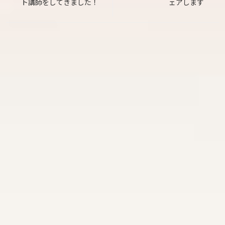
ト講師をしてきました！
ェアします
ナ
ビ
ゲ
ー
シ
ョ
ン