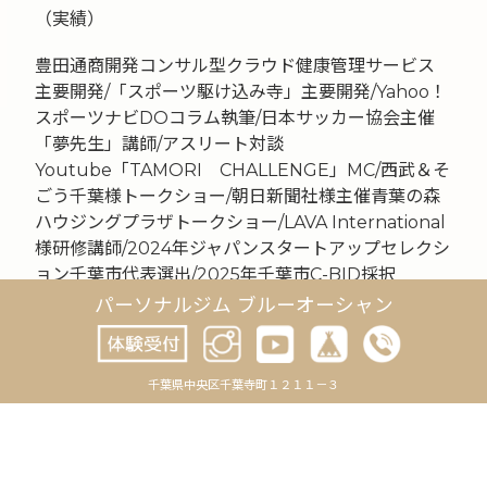
（実績）
豊田通商開発コンサル型クラウド健康管理サービス
主要開発/「スポーツ駆け込み寺」主要開発/Yahoo！
スポーツナビDOコラム執筆/日本サッカー協会主催
「夢先生」講師/アスリート対談
Youtube「TAMORI CHALLENGE」MC/西武＆そ
ごう千葉様トークショー/朝日新聞社様主催青葉の森
ハウジングプラザトークショー/LAVA International
様研修講師/2024年ジャパンスタートアップセレクシ
ョン千葉市代表選出/2025年千葉市C-BID採択
パーソナルジム ブルーオーシャン
千葉県中央区千葉寺町１２１１－３
投
次の記事
稿
腰・膝の不調を遠回りせ
前の記事