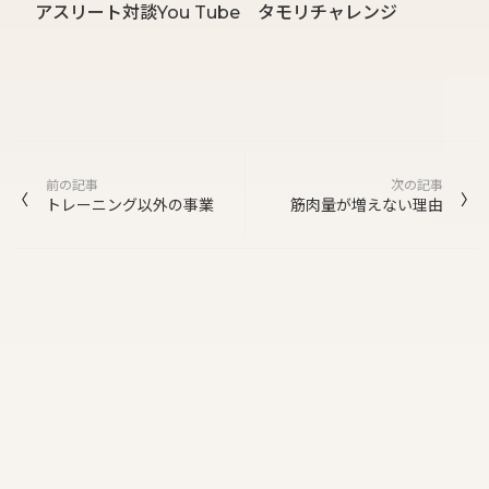
アスリート対談You Tube タモリチャレンジ
投
前の記事
次の記事
稿
トレーニング以外の事業
筋肉量が増えない理由
ナ
ビ
ゲ
ー
シ
ョ
ン