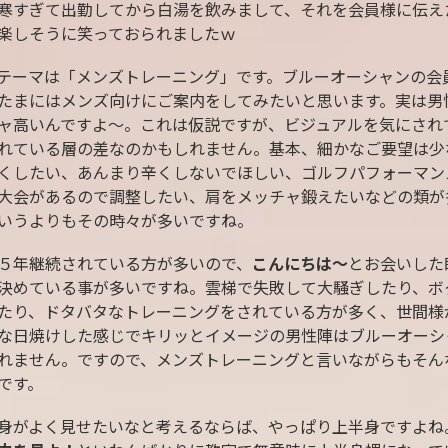
寒すぎて出勤してから白湯を飲みまして、それを会員様に伝え
楽しそうに笑っておられましたｗ
テーマは「メンズトレーニング」です。ブルーオーシャンの会
たまにはメンズ向けにご案内をしてみたいと思います。実は男
ャ高いんですよ〜。これは仮説ですが、ビジュアルを気にされ
れている層の差なのかもしれません。基本、細かなご要望は少
くしたい、あんまり辛くしないでほしい、ゴルフパフォーマン
大会があるので調整したい、肩をメッチャ鍛えたいなどの類が
いうよりもその時々が多いですね。
５年継続されている方が多いので、
こんにちは〜
とお会いした
決めている事が多いですね。雲梯で失敗して大騒ぎしたり、ボ
たり、ドタバタなトレーニングをされている方が多く、世間様
な日焼けした感じでキリッとイメージの男性陣はブルーオーシ
れません。ですので、メンズトレーニングと言いながらもそん
です。
身がよく見せたいなと考えるならば、やっぱり上半身ですよね