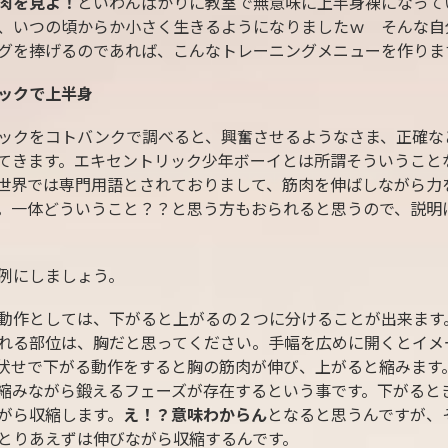
肉を見よ！
といわんばかりに教室で無意味に上半身裸になって
、いつの頃からか小さく生きるようになりましたｗ そんな自
グを捧げるのであれば、こんなトレーニングメニューを作りま
ックで上半身
ックをコトバンクで調べると、興奮させるようなさま、正確な
てきます。エキセントリック少年ボーイとは所謂そういうこと
世界では専門用語とされておりまして、筋肉を伸ばしながら力
。一体どういうこと？？と思う方もおられると思うので、説明
例にしましょう。
動作としては、下がると上がるの２つに分けることが出来ます
れる部位は、胸だと思ってください。手幅を広めに開くとイメ
伏せで下がる動作をすると胸の筋肉が伸び、上がると縮みます
縮みながら鍛えるフェーズが存在するという事です。下がると
がら収縮します。
え！？意味わからん
となると思うんですが、
とりあえずは伸びながら収縮するんです。