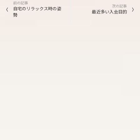
前の記事
稿
次の記事
自宅のリラックス時の姿
最近多い入会目的
勢
ナ
ビ
ゲ
ー
シ
ョ
ン