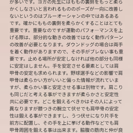
が多いです。ヨガの先生にはももの裏側をもっと柔ら
かくしなさいと言われるもののポーズが一向に改善し
ないというのはブルーオーシャンの中ではあるある
です。確かにももの裏側を柔らかくすることはとても
重要です。重要なのですが運動のパフォ―マンスを上
げる際は、部分的な動きの改善ではなく動作パターン
の改善が必要となります。ダウンドッグの場合は両手
を着く動作がありますので、その手がブレない事も重
要です。止める場所が安定しなければ他の部分も同様
に安定はしません。手を安定させる要素としては肩
甲骨の安定も求められます。野球選手などの影響で肩
甲骨は柔らかい方がいいと偏った情報が流れていま
すが、柔らかい事と安定させる事は別物です。肩こり
も同じだと考える事ができますが柔らかさと安定性
共に必要です。どこを鍛えるべきかはその人によって
異なりますが膝つきの腕立て伏せでも肩甲骨の安定
性は鍛える事ができますし、うつ伏せになり片手を
前方に配置し、その手を上に挙げる動作などでも肩
甲骨周囲を鍛える事は出来ます。脇腹の筋肉と仲が良