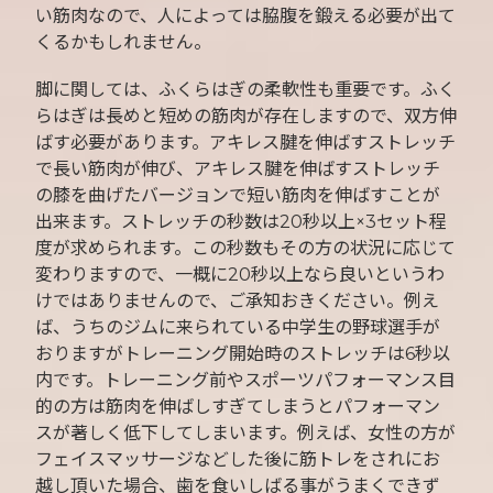
い筋肉なので、人によっては脇腹を鍛える必要が出て
くるかもしれません。
脚に関しては、ふくらはぎの柔軟性も重要です。ふく
らはぎは長めと短めの筋肉が存在しますので、双方伸
ばす必要があります。アキレス腱を伸ばすストレッチ
で長い筋肉が伸び、アキレス腱を伸ばすストレッチ
の膝を曲げたバージョンで短い筋肉を伸ばすことが
出来ます。ストレッチの秒数は20秒以上×3セット程
度が求められます。この秒数もその方の状況に応じて
変わりますので、一概に20秒以上なら良いというわ
けではありませんので、ご承知おきください。例え
ば、うちのジムに来られている中学生の野球選手が
おりますがトレーニング開始時のストレッチは6秒以
内です。トレーニング前やスポーツパフォーマンス目
的の方は筋肉を伸ばしすぎてしまうとパフォーマン
スが著しく低下してしまいます。例えば、女性の方が
フェイスマッサージなどした後に筋トレをされにお
越し頂いた場合、歯を食いしばる事がうまくできず