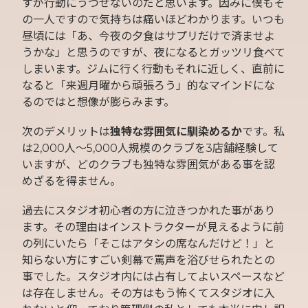
すが行動にうつせないのだと思います。因みに僕もそ
の一人ですので気持ちは痛いほどわかります。いつも
昼頃には「あ、今夜の夕食はサプリだけで済ませよ
うかな」と思うのですが、夜になるとガッツリ食べて
しまいます。ジムに行く行動もそれに近しく、直前に
なると「来週月曜から頑張ろう」的なマインドにな
るのではと想像が膨らみます。
次のデメリットは
独特な雰囲気に馴染めるか
です。私
は2,000人～5,000人規模のクラブを3店舗経験して
いますが、どのクラブも独特な雰囲気がある事を認
めざるを得ません。
過去にスタジオ初心者の方に泣きつかれた事があり
ます。その理由はインストラクターが見えるように前
の列にいたら「そこはアタシの席なんだけど！」と
知らない方にすごい剣幕で罵声を浴びせられたとの
事でした。スタジオ内には占有してよいスペースなど
は存在しません。その方はもう怖くてスタジオに入