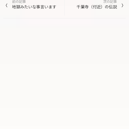
前の記事
次の記事
稿
地獄みたいな事言います
千葉寺（付近）の伝説
ナ
ビ
ゲ
ー
シ
ョ
ン