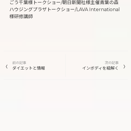
ごう千葉様トークショー/朝日新聞社様主催青葉の森
ハウジングプラザトークショー/LAVA International
様研修講師
投
前の記事
次の記事
稿
ダイエットと情報
インボディを紐解く
ナ
ビ
ゲ
ー
シ
ョ