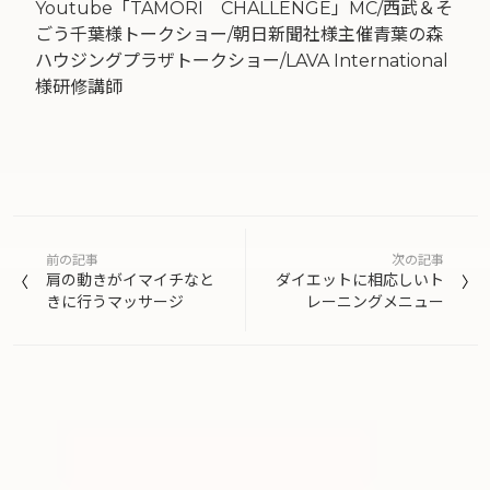
Youtube「TAMORI CHALLENGE」MC/西武＆そ
ごう千葉様トークショー/朝日新聞社様主催青葉の森
ハウジングプラザトークショー/LAVA International
様研修講師
投
前の記事
次の記事
稿
肩の動きがイマイチなと
ダイエットに相応しいト
きに行うマッサージ
レーニングメニュー
ナ
ビ
ゲ
ー
シ