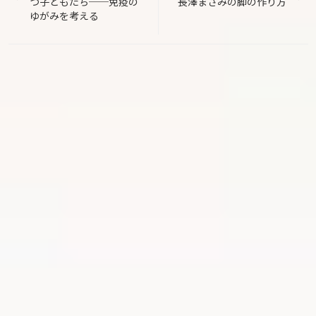
つ子どもたち──免疫の
長澤まさみの脚の作り方
ナ
ゆがみを考える
ビ
ゲ
ー
シ
ョ
ン