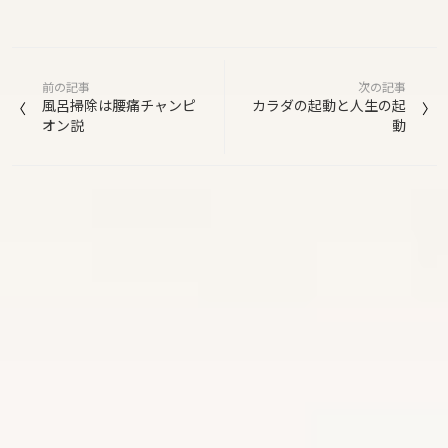
投
前の記事
次の記事
稿
風呂掃除は腰痛チャンピ
カラダの起動と人生の起
オン説
動
ナ
ビ
ゲ
ー
シ
ョ
ン