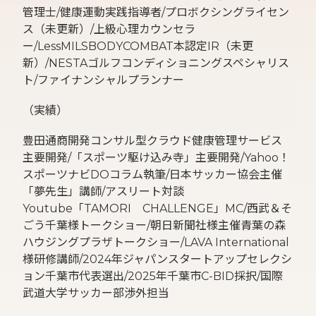
管理士/健康運動実践指導者/プロボクシングライセン
ス（未更新）/上級心理カウンセラ
ー/LessMILSBODYCOMBAT本認定IR（未更
新）/NESTAゴルフコンディショニングスペシャリス
ト/ファイナンシャルプランナー
（実績）
豊田通商開発コンサル型クラウド健康管理サービス
主要開発/「スポーツ駆け込み寺」主要開発/Yahoo！
スポーツナビDOコラム執筆/日本サッカー協会主催
「夢先生」講師/アスリート対談
Youtube「TAMORI CHALLENGE」MC/西武＆そ
ごう千葉様トークショー/朝日新聞社様主催青葉の森
ハウジングプラザトークショー/LAVA International
様研修講師/2024年ジャパンスタートアップセレクシ
ョン千葉市代表選出/2025年千葉市C-BID採択/国際
武道大学サッカー部渉外担当