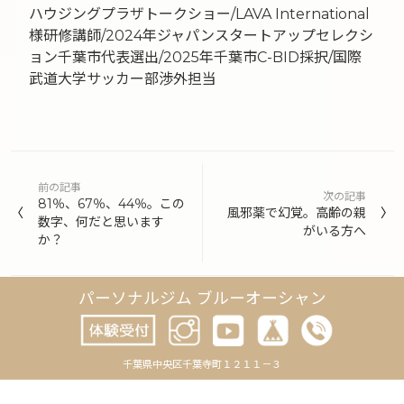
ハウジングプラザトークショー/LAVA International
様研修講師/2024年ジャパンスタートアップセレクシ
ョン千葉市代表選出/2025年千葉市C-BID採択/国際
武道大学サッカー部渉外担当
投
前の記事
稿
次の記事
81％、67％、44％。この
風邪薬で幻覚。高齢の親
数字、何だと思います
ナ
がいる方へ
か？
ビ
ゲ
パーソナルジム ブルーオーシャン
ー
シ
千葉県中央区千葉寺町１２１１－３
ョ