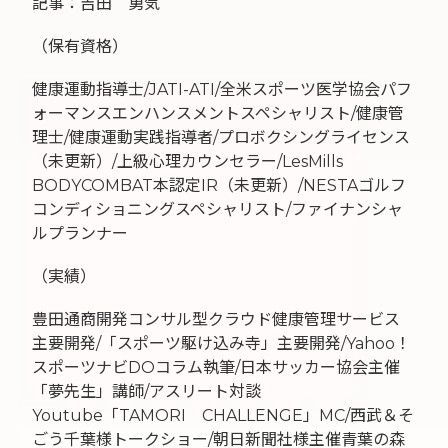
記事：吉田 勇気
（保有資格）
健康運動指導士/JATI-ATI/全米スポーツ医学協会パフ
ォーマンスエンハンスメントスペシャリスト/健康管
理士/健康運動実践指導者/プロボクシングライセンス
（未更新）/上級心理カウンセラー/LesMills
BODYCOMBAT本認定IR（未更新）/NESTAゴルフ
コンディショニングスペシャリスト/ファイナンシャ
ルプランナー
（実績）
豊田通商開発コンサル型クラウド健康管理サービス
主要開発/「スポーツ駆け込み寺」主要開発/Yahoo！
スポーツナビDOコラム執筆/日本サッカー協会主催
「夢先生」講師/アスリート対談
Youtube「TAMORI CHALLENGE」MC/西武＆そ
ごう千葉様トークショー/朝日新聞社様主催青葉の森