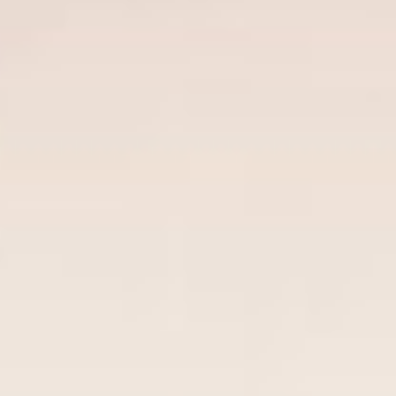
シ
ョ
ン