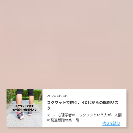
2026.08.08
スクワットで防ぐ、40代からの転倒リス
ク
えー、心理学者のエリクソンという人が、人間
の発達段階の第一段･･･
続きを読む