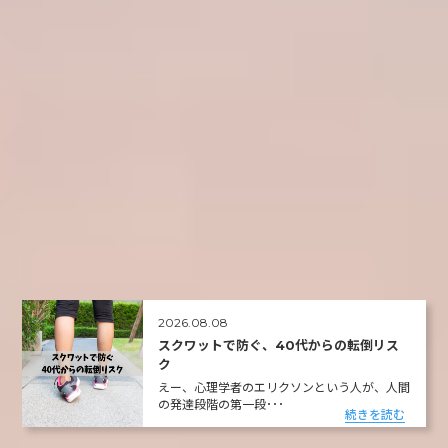
2026.08.08
スクワットで防ぐ、40代からの転倒リス
ク
えー、心理学者のエリクソンという人が、人間
の発達段階の第一段･･･
続きを読む