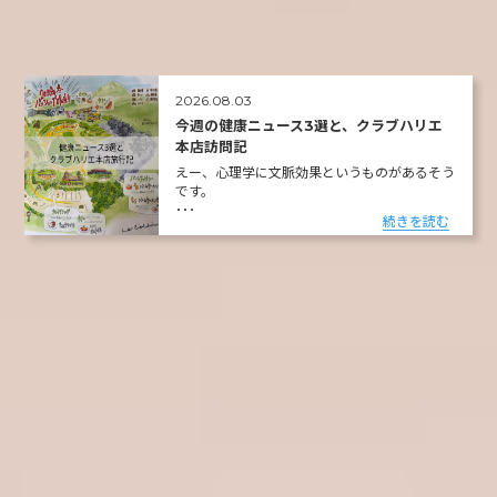
2026.08.03
今週の健康ニュース3選と、クラブハリエ
本店訪問記
えー、心理学に文脈効果というものがあるそう
です。
･･･
続きを読む