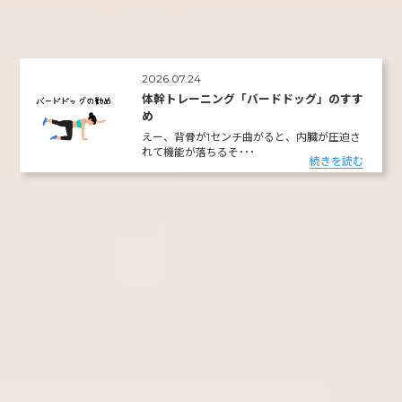
2026.07.24
体幹トレーニング「バードドッグ」のすす
め
えー、背骨が1センチ曲がると、内臓が圧迫さ
れて機能が落ちるそ･･･
続きを読む